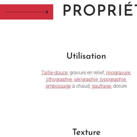
PROPRIÉ
Utilisation
Taille-douce
, gravure en relief,
linogravure
,
lithographie
,
sérigraphie
,
typographie
,
embossage
à chaud,
gaufrage
, dorure
Texture