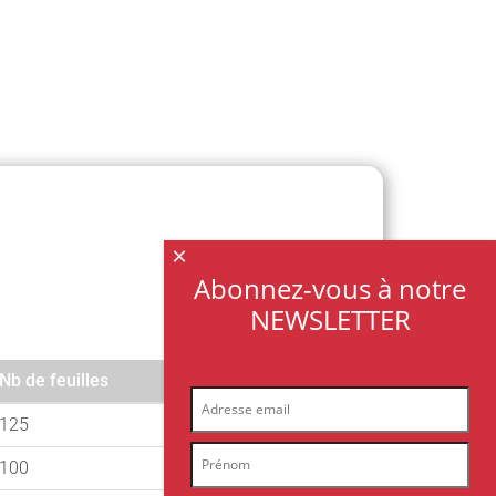
×
Abonnez-vous à notre
NEWSLETTER
Nb de feuilles
Référence
Nb de feuilles
Référence
125
A1795182
100
A1795158