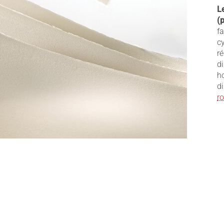
L
(
f
c
r
d
h
d
r