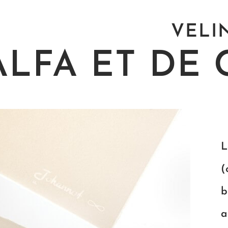
VELI
ALFA ET DE
L
(
b
a