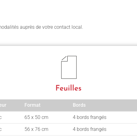
odalités auprès de votre contact local.
Feuilles
eur
Format
Bords
eur
Format
Bords
c
65 x 50 cm
4 bords frangés
c
56 x 76 cm
4 bords frangés