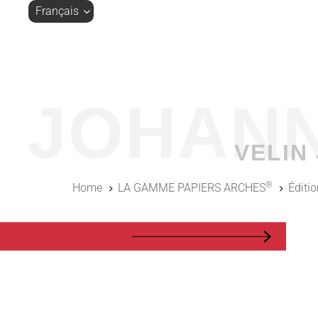
Skip
Skip
Français
links
to
primary
navigation
Skip
to
N JOHAN
content
VELIN
®
Home
LA GAMME PAPIERS ARCHES
Éditio