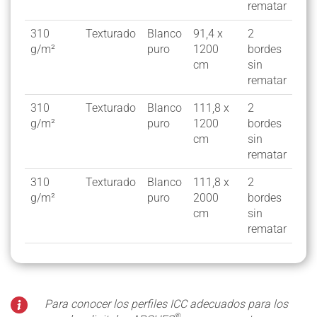
rematar
310
Texturado
Blanco
91,4 x
2
C7
g/m²
puro
1200
bordes
cm
sin
rematar
310
Texturado
Blanco
111,8 x
2
C7
g/m²
puro
1200
bordes
cm
sin
rematar
310
Texturado
Blanco
111,8 x
2
C7
g/m²
puro
2000
bordes
cm
sin
rematar
Para conocer los perfiles ICC adecuados para los
®