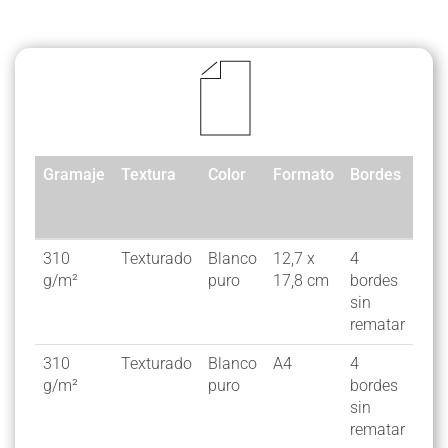
Gramaje
Textura
Color
Formato
Bordes
Nº
de
hoj
Gramaje
Textura
Color
Formato
Bordes
Nº
310
Texturado
Blanco
12,7 x
4
25
de
g/m²
puro
17,8 cm
bordes
hoj
sin
rematar
310
Texturado
Blanco
A4
4
10
g/m²
puro
bordes
sin
rematar