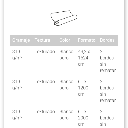
Gramaje
Textura
Color
Formato
Bordes
Ref
Gramaje
Textura
Color
Formato
Bordes
Ref
310
Texturado
Blanco
43,2 x
2
C4
g/m²
puro
1524
bordes
cm
sin
rematar
310
Texturado
Blanco
61 x
2
C7
g/m²
puro
1200
bordes
cm
sin
rematar
310
Texturado
Blanco
61 x
2
C7
g/m²
puro
2000
bordes
cm
sin