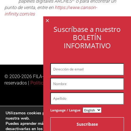
papeles digitales ARCHES
o para encontrar un
punto de venta, entre en
https://www.canson-
infinity.com/es
×
Suscríbase a nuestro
BOLETÍN
INFORMATIVO
© 2020-2026 FILA-ARCHES sas | Todos los derechos
reservados |
Política de privacidad
Language / Langue
Utilizamos cookies para ofrecerte la mejor experiencia en
nuestra web.
Puedes aprender más sobre qué cookies utilizamos o
desactivarlas en los
ajustes
.