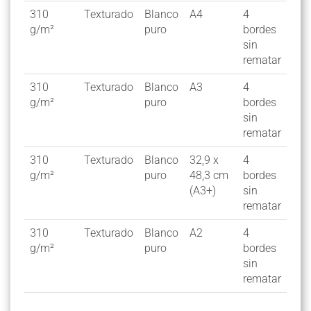
310
Texturado
Blanco
A4
4
25
g/m²
puro
bordes
sin
rematar
310
Texturado
Blanco
A3
4
25
g/m²
puro
bordes
sin
rematar
310
Texturado
Blanco
32,9 x
4
25
g/m²
puro
48,3 cm
bordes
(A3+)
sin
rematar
310
Texturado
Blanco
A2
4
25
g/m²
puro
bordes
sin
rematar